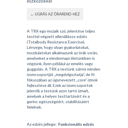
eszközökkel
← UGRÁS AZ ÓRAREND-HEZ
A TRX egy mozaik szó, jelentése teljes
testtel végzett ellenállásos edzés
(Totalbody Resistance Exercise).
Lényege, hogy olyan gyakorlatokat,
mozdulatokat alkalmazunk az órák során,
amelyeket a mindennapi életünkben is
végzünk, ilyen például az emelés vagy
guggolás. A TRX a testünk szinte minden
izomcsoportját „megdolgoztatja”, de fő
fókuszában az úgynevezett „core” izmok
fejlesztése áll. Ezek az izomcsoportok
jelentik a testünk azon tartó izmait,
amelyek a helyes testtartásért és a
gerinc egészségéért, stabilitásáért
felelnek.
Az edzés jellege:
Funkcionális edzés