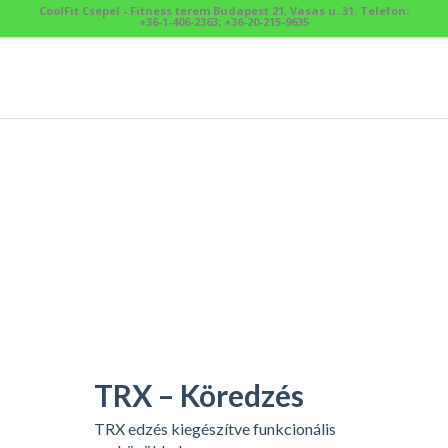
CoolFit Csepel - Fitness terem Budapest 21, Vasas u. 31. Telefon:
+36-1-406-2363; +36-20-215-9635
TRX – Köredzés
TRX edzés kiegészítve funkcionális