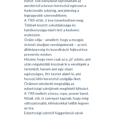
irányt. Sok irányzatát kipróbáltam az
aerobictól a boxon keresztül egészen a
funkcionális edzésig, ami jelenleg a
legnagyobb szenvedélyem.
A TRX-el kb. 2 éve ismerkedtem meg.
Többek között sokoldalúsága és
hatékonysága miatt lett a kedvenc
eszközöm.
Óráim célja – amellett, hogy a mozgás
örömét átadjam vendégeimnek – az erő,
állóképesség és koordináció fejlesztése
preventív módon.
Hiszem, hogy nem csak az a „jó” edzés, ami
után négykézláb kúsznak ki a vendégek a
teremből, hanem ami egy olyan
egészséges, fitt testet alakít ki, ami
hosszú időn keresztül szolgálja őket.
Óráimon mindenki megtalálja az
edzettségi szintjének megfelelő kihívást.
A TRX mellett a bosu, rope, power band,
fitball, stb. is szerepet kapnak, hogy még
változatosabb, kihívásokkal telibb legyen
az óra.
Edzettségi szinttől függetlenül várok