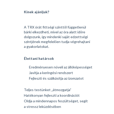
Kinek ajánljuk?
A TRX órát fittségi szinttől függetlenül
bárki elkezdheti, mivel az óra alatt időre
dolgozunk, így mindenki saját edzettségi
szintjének megfelelően tudja végrehajtani
a gyakorlatokat.
Élettani határsok
Eredményesen növeli az állóképességet
Javítja a keringési rendszert
Fejleszti és szálkásítja az izomzatot
Teljes testünket „átmozgatja”
Hatékonyan fejleszti a koordinációt
Oldja a mindennapos feszültséget, segít
a stressz leküzdésében