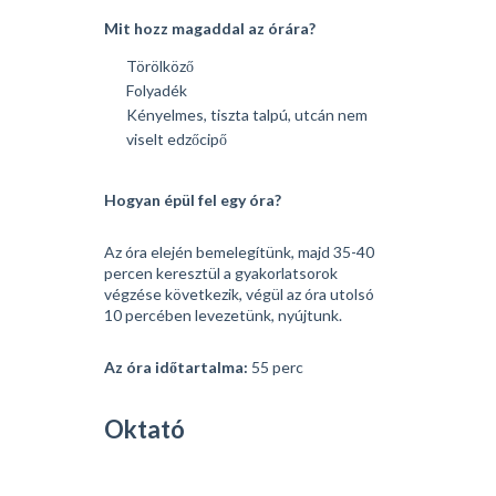
Mit hozz magaddal az órára?
Törölköző
Folyadék
Kényelmes, tiszta talpú, utcán nem
viselt edzőcipő
Hogyan épül fel egy óra?
Az óra elején bemelegítünk, majd 35-40
percen keresztül a gyakorlatsorok
végzése következik, végül az óra utolsó
10 percében levezetünk, nyújtunk.
Az óra időtartalma:
55 perc
Oktató