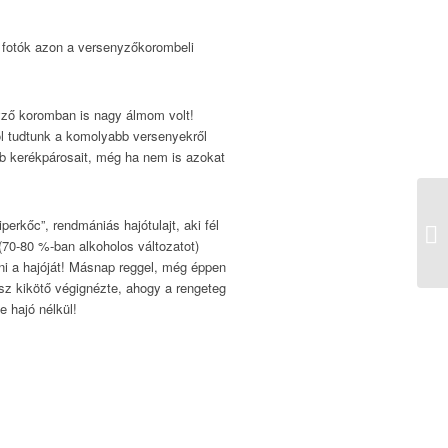
s fotók azon a versenyzőkorombeli
yző koromban is nagy álmom volt!
ól tudtunk a komolyabb versenyekről
bb kerékpárosait, még ha nem is azokat
perkőc”, rendmániás hajótulajt, aki fél
(70-80 %-ban alkoholos változatot)
apni a hajóját! Másnap reggel, még éppen
ész kikötő végignézte, ahogy a rengeteg
e hajó nélkül!