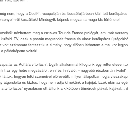
ég nem, hogy a CoolFit recepcióján és lépcsőfeljáróban kiállított kerékpáro
ersenyeimről készültek! Mindegyik képnek megvan a maga kis története!
közelből” nézhettem meg a 2015-ös Tour de France prológját, ami már versen
 külföldi TV, csak a postán megrendelt francia és olasz kerékpáros újságokb
rt volt számomra fantasztikus élmény, hogy élőben láthattam a mai kor legjo
n a példaképeim voltak!
apattal az Adriára vitorlázni. Egyik alkalommal kifogtunk egy rettenetesen „pi
int az egy hétre megvásárolt enni és innivalót – nagyobb részben „innivalót” 
ől láttuk, hogyan lelki szemeivel előrevetíti, milyen állapotban fogja visszak
ogy átgondolta és biztos, hogy nem adja ki nekünk a hajóját. Ezek után az eg
y a „vitorlázós” nyaraláson ott álltunk a kikötőben tömérdek piával, kajával… d