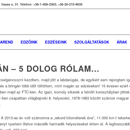
 Vasas u. 31. Telefon: +36-1-406-2363; +36-20-215-9635
AREND
EDZŐINK
EDZÉSEINK
SZOLGÁLTATÁSOK
ÁRAK
ÁN – 5 DOLOG RÓLAM…
selgáncsozni kezdtem, majd jött a labdarúgás, de egyikért sem rajongtam iga
s a bringán több időt töltöttem, mint magán az edzéseken! 15 évesen ezér
ben majd az FTC-ben. Az igazi, komoly sikerek a felnőtt korosztályban jötte
-ben csapatban világbajnoki 8. helyezést, 1978-1983 között számos magyar 
.
 A 2013-as év volt számomra a „rekord kilométerek éve”, 11.000 km-t teker
enyt nyertem illetve második harmadik helyezéseket értem el. A leghosszabb 
v volt, 320 km!.