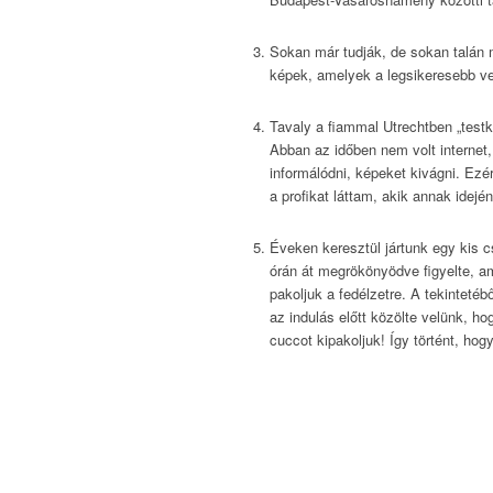
Sokan már tudják, de sokan talán m
képek, amelyek a legsikeresebb v
Tavaly a fiammal Utrechtben „test
Abban az időben nem volt internet,
informálódni, képeket kivágni. Ezé
a profikat láttam, akik annak idejé
Éveken keresztül jártunk egy kis cs
órán át megrökönyödve figyelte, am
pakoljuk a fedélzetre. A tekintetéb
az indulás előtt közölte velünk, h
cuccot kipakoljuk! Így történt, hog