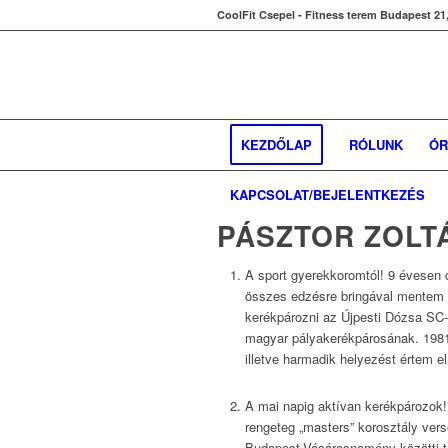
CoolFit Csepel - Fitness terem Budapest 21,
KEZDŐLAP
RÓLUNK
ÓR
KAPCSOLAT/BEJELENTKEZÉS
PÁSZTOR ZOLT
A sport gyerekkoromtól! 9 évesen c
összes edzésre bringával mentem é
kerékpározni az Újpesti Dózsa SC-
magyar pályakerékpárosának. 1981
illetve harmadik helyezést értem el
A mai napig aktívan kerékpározok!
rengeteg „masters” korosztály vers
Budapest-Vásárosnamény közötti tá