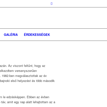
GALÉRIA
ÉRDEKESSÉGEK
zán. Az viszont feltűnt, hogy az
t elkezdtem versenyszerűen
k. 1982-ben megválasztottak az év
bajnoki első helyezést és több második
tem le edzésképpen. Ebben az évben
táv, amit egy nap alatt lehajtottam az a